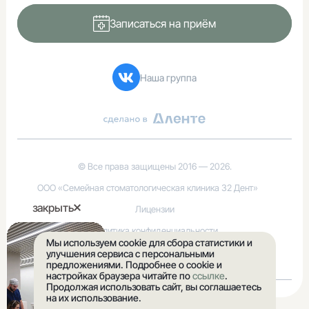
Записаться на приём
Введите номер амбулаторной карты
За какой год / годы вы хотите получить справку *
Наша группа
Укажите почту, на которую нужно выслать справку*
© Все права защищены 2016 — 2026.
Введите ваш номер телефона
ООО «Семейная стоматологическая клиника 32 Дент»
закрыть
Лицензии
Заказать справку
Политика конфиденциальности
Мы используем cookie для сбора статистики и
Правовая информация
улучшения сервиса с персональными
Нажимая на кнопку, вы соглашаетесь с
политикой обработки
предложениями. Подробнее о cookie и
персональных данных
настройках браузера читайте по
ссылке
.
Продолжая использовать сайт, вы соглашаетесь
на их использование.