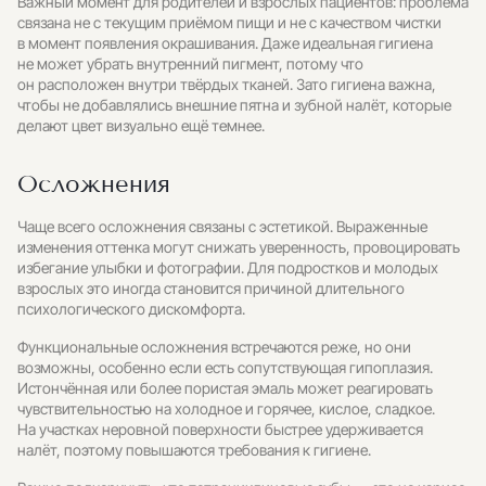
Важный момент для родителей и взрослых пациентов: проблема
связана не с текущим приёмом пищи и не с качеством чистки
в момент появления окрашивания. Даже идеальная гигиена
не может убрать внутренний пигмент, потому что
он расположен внутри твёрдых тканей. Зато гигиена важна,
чтобы не добавлялись внешние пятна и зубной налёт, которые
делают цвет визуально ещё темнее.
Осложнения
Чаще всего осложнения связаны с эстетикой. Выраженные
изменения оттенка могут снижать уверенность, провоцировать
избегание улыбки и фотографии. Для подростков и молодых
взрослых это иногда становится причиной длительного
психологического дискомфорта.
Функциональные осложнения встречаются реже, но они
возможны, особенно если есть сопутствующая гипоплазия.
Истончённая или более пористая эмаль может реагировать
чувствительностью на холодное и горячее, кислое, сладкое.
На участках неровной поверхности быстрее удерживается
налёт, поэтому повышаются требования к гигиене.