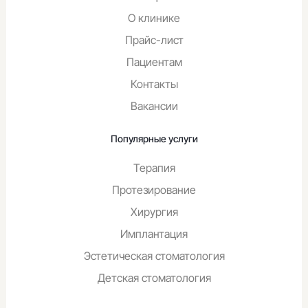
О клинике
Прайс-лист
Пациентам
Контакты
Вакансии
Оставьте заявку на налоговый вычет
Популярные услуги
Пациент является плательщиком
Пациент не является плательщиком
Терапия
Введите ваши ФИО*
Протезирование
Хирургия
Имплантация
Введите дату рождения*
Эстетическая стоматология
Детская стоматология
Введите ИНН пациента*