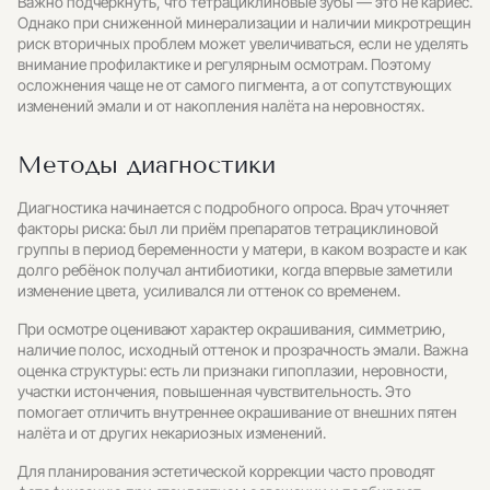
Важно подчеркнуть, что тетрациклиновые зубы — это не кариес.
Однако при сниженной минерализации и наличии микротрещин
риск вторичных проблем может увеличиваться, если не уделять
внимание профилактике и регулярным осмотрам. Поэтому
осложнения чаще не от самого пигмента, а от сопутствующих
изменений эмали и от накопления налёта на неровностях.
Методы диагностики
Диагностика начинается с подробного опроса. Врач уточняет
факторы риска: был ли приём препаратов тетрациклиновой
группы в период беременности у матери, в каком возрасте и как
долго ребёнок получал антибиотики, когда впервые заметили
изменение цвета, усиливался ли оттенок со временем.
При осмотре оценивают характер окрашивания, симметрию,
наличие полос, исходный оттенок и прозрачность эмали. Важна
оценка структуры: есть ли признаки гипоплазии, неровности,
участки истончения, повышенная чувствительность. Это
помогает отличить внутреннее окрашивание от внешних пятен
налёта и от других некариозных изменений.
Для планирования эстетической коррекции часто проводят