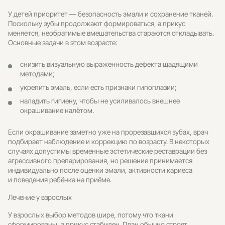
У детей приоритет — безопасность эмали и сохранение тканей.
Поскольку зубы продолжают формироваться, а прикус
меняется, необратимые вмешательства стараются откладывать.
Основные задачи в этом возрасте:
снизить визуальную выраженность дефекта щадящими
методами;
укрепить эмаль, если есть признаки гипоплазии;
наладить гигиену, чтобы не усиливалось внешнее
окрашивание налётом.
Если окрашивание заметно уже на прорезавшихся зубах, врач
подбирает наблюдение и коррекцию по возрасту. В некоторых
случаях допустимы временные эстетические реставрации без
агрессивного препарирования, но решение принимается
индивидуально после оценки эмали, активности кариеса
и поведения ребёнка на приёме.
Лечение у взрослых
У взрослых выбор методов шире, потому что ткани
сформированы, а прикус стабилен. План обычно строят