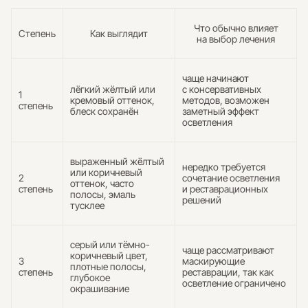
Что обычно влияет
Степень
Как выглядит
на выбор лечения
чаще начинают
лёгкий жёлтый или
с консервативных
1
кремовый оттенок,
методов, возможен
степень
блеск сохранён
заметный эффект
осветления
выраженный жёлтый
нередко требуется
или коричневый
2
сочетание осветления
оттенок, часто
степень
и реставрационных
полосы, эмаль
решений
тусклее
серый или тёмно-
чаще рассматривают
коричневый цвет,
3
маскирующие
плотные полосы,
степень
реставрации, так как
глубокое
осветление ограничено
окрашивание