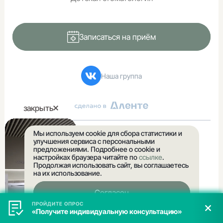
За какой год / годы вы хотите получить справку *
Записаться на приём
Укажите почту, на которую нужно выслать справку*
Наша группа
Введите ваш номер телефона
закрыть
Заказать справку
Мы используем cookie для сбора статистики и
© Все права защищены 2016 — 2026.
улучшения сервиса с персональными
Нажимая на кнопку, вы соглашаетесь с
политикой обработки
предложениями. Подробнее о cookie и
персональных данных
ООО «Семейная стоматологическая клиника 32 Дент»
настройках браузера читайте по
ссылке
.
Продолжая использовать сайт, вы соглашаетесь
Лицензии
на их использование.
Политика конфиденциальности
Согласен
Правовая информация
ПРОЙДИТЕ ОПРОС
ПРОЙДИТЕ ОПРОС
«Получите индивидуальную консультацию»
«Получите индивидуальную консультацию»