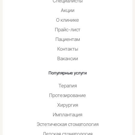
Специалисты
Акции
О клинике
Оставьте заявку на налоговый вычет
Прайс-лист
Пациент является плательщиком
Пациентам
Пациент не является плательщиком
Контакты
Введите ваши ФИО*
Вакансии
Популярные услуги
Введите дату рождения*
Терапия
Протезирование
Введите ИНН пациента*
Хирургия
Имплантация
Введите номер амбулаторной карты
Эстетическая стоматология
Детская стоматология