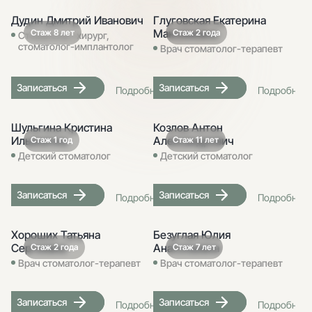
Дудин Дмитрий Иванович
Глуговская Екатерина
Максимовна
Стаж 8 лет
Стаж 2 года
Стоматолог-хирург,
стоматолог-имплантолог
Врач стоматолог-терапевт
Записаться
Записаться
Подробнее
Подробнее
Шульгина Кристина
Козлов Антон
Ильинична
Александрович
Стаж 1 год
Стаж 11 лет
Детский стоматолог
Детский стоматолог
Записаться
Записаться
Подробнее
Подробнее
Хороших Татьяна
Безуглая Юлия
Сергеевна
Анатольевна
Стаж 2 года
Стаж 7 лет
Врач стоматолог-терапевт
Врач стоматолог-терапевт
Записаться
Записаться
Подробнее
Подробнее