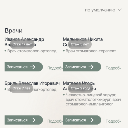
по умолчанию
Врачи
Иванов Александр
Мельников Никита
Владимирович
Сергеевич
Стаж 17 лет
Стаж 5 лет
Врач стоматолог-ортопед
Врач стоматолог-терапевт
Записаться
Записаться
Подробнее
Подробнее
Бриль Вячеслав Игоревич
Матвеев Игорь
Александрович
Стаж 7 лет
Стаж 2 года
Врач стоматолог-ортопед
Челюстно-лицевой хирург,
врач стоматолог-хирург, врач
стоматолог-имплантолог
Записаться
Записаться
Подробнее
Подробнее